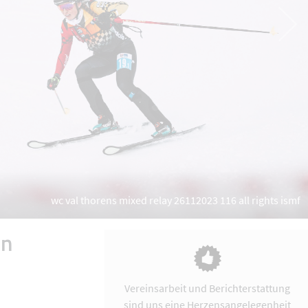
wc val thorens mixed relay 26112023 116 all rights ismf
en
Vereinsarbeit und Berichterstattung
sind uns eine Herzensangelegenheit