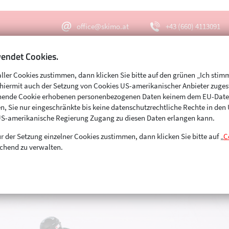
office@skimo.at
+43 (660) 4113091
endet Cookies.
aller Cookies zustimmen, dann klicken Sie bitte auf den grünen „Ich stim
Menu
Suche
s hiermit auch der Setzung von Cookies US-amerikanischer Anbieter zuge
echende Cookie erhobenen personenbezogenen Daten keinem dem EU-Dat
n, Sie nur eingeschränkte bis keine datenschutzrechtliche Rechte in de
US-amerikanische Regierung Zugang zu diesen Daten erlangen kann.
r der Setzung einzelner Cookies zustimmen, dann klicken Sie bitte auf „
C
chend zu verwalten.