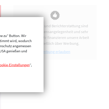
Vereinsarbeit und Berichterstattung sind
uns eine Herzensangelegenheit und sehr
me zu“ Button. Wir
zeitintensiv. Wir finanzieren unsere Arbeit
stimmt wird, wodurch
ausschließlich über Werbung.
enschutz angemessen
n USA genießen und
Werbung erlauben
ookie-Einstellungen
“,