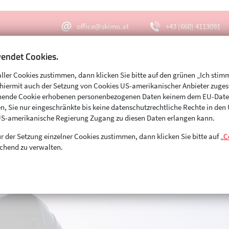
office@skimo.at
+43 (660) 4113091
endet Cookies.
aller Cookies zustimmen, dann klicken Sie bitte auf den grünen „Ich stim
Menu
Suche
s hiermit auch der Setzung von Cookies US-amerikanischer Anbieter zuge
echende Cookie erhobenen personenbezogenen Daten keinem dem EU-Dat
n, Sie nur eingeschränkte bis keine datenschutzrechtliche Rechte in de
US-amerikanische Regierung Zugang zu diesen Daten erlangen kann.
r der Setzung einzelner Cookies zustimmen, dann klicken Sie bitte auf „
C
chend zu verwalten.