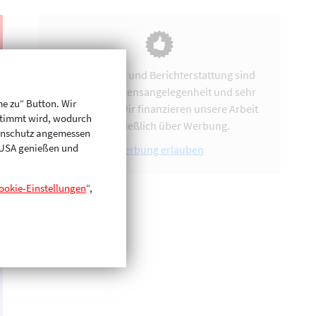
Vereinsarbeit und Berichterstattung sind
uns eine Herzensangelegenheit und sehr
me zu“ Button. Wir
zeitintensiv. Wir finanzieren unsere Arbeit
stimmt wird, wodurch
ausschließlich über Werbung.
enschutz angemessen
n USA genießen und
Werbung erlauben
ookie-Einstellungen
“,