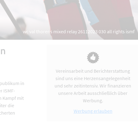
wc val thorens mixed relay 26112023 030 all rights ismf
en
Vereinsarbeit und Berichterstattung
sind uns eine Herzensangelegenheit
mpublikum in
und sehr zeitintensiv. Wir finanzieren
er ISMF-
unsere Arbeit ausschließlich über
n Kampf mit
Werbung.
ter die
Werbung erlauben
scherten