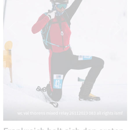
wc val thorens mixed relay 26112023 083 all rights ismf