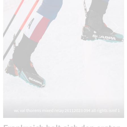
wc val thorens mixed relay 26112023 094 all rights ismf 1