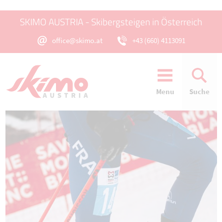
SKIMO AUSTRIA - Skibergsteigen in Österreich
office@skimo.at
+43 (660) 4113091
Menu
Suche