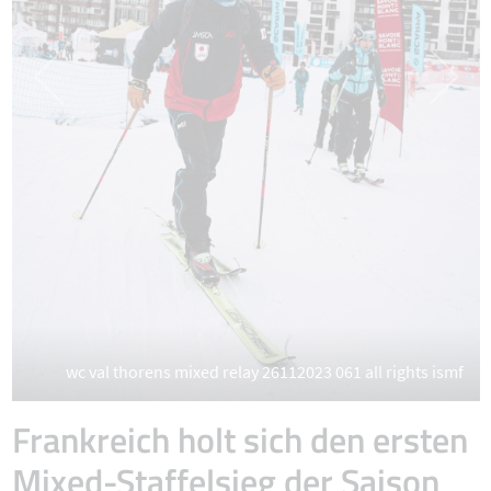
wc val thorens mixed relay 26112023 061 all rights ismf
Frankreich holt sich den ersten
Mixed-Staffelsieg der Saison