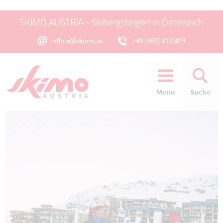
SKIMO AUSTRIA - Skibergsteigen in Österreich
office@skimo.at
+43 (660) 4113091
Menu
Suche