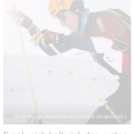
wc val thorens mixed relay 26112023 031 all rights ismf 1