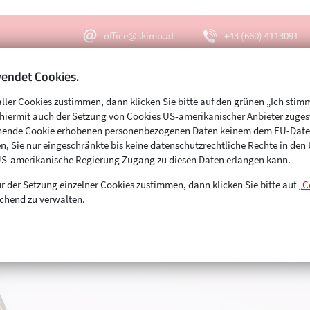
office@skimo.at
+43 (660) 4113091
endet Cookies.
aller Cookies zustimmen, dann klicken Sie bitte auf den grünen „Ich stim
Menu
Suche
s hiermit auch der Setzung von Cookies US-amerikanischer Anbieter zuge
echende Cookie erhobenen personenbezogenen Daten keinem dem EU-Dat
n, Sie nur eingeschränkte bis keine datenschutzrechtliche Rechte in de
US-amerikanische Regierung Zugang zu diesen Daten erlangen kann.
r der Setzung einzelner Cookies zustimmen, dann klicken Sie bitte auf „
C
chend zu verwalten.