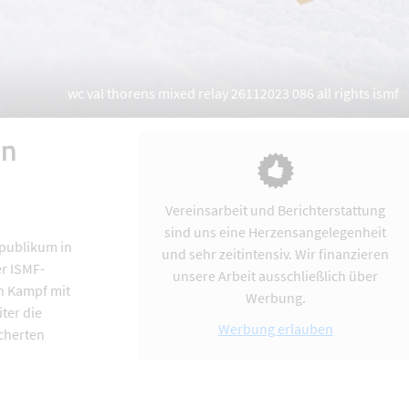
wc val thorens mixed relay 26112023 086 all rights ismf
en
Vereinsarbeit und Berichterstattung
sind uns eine Herzensangelegenheit
mpublikum in
und sehr zeitintensiv. Wir finanzieren
er ISMF-
unsere Arbeit ausschließlich über
n Kampf mit
Werbung.
ter die
Werbung erlauben
scherten