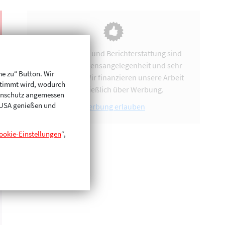
Vereinsarbeit und Berichterstattung sind
uns eine Herzensangelegenheit und sehr
me zu“ Button. Wir
zeitintensiv. Wir finanzieren unsere Arbeit
stimmt wird, wodurch
ausschließlich über Werbung.
enschutz angemessen
n USA genießen und
Werbung erlauben
ookie-Einstellungen
“,