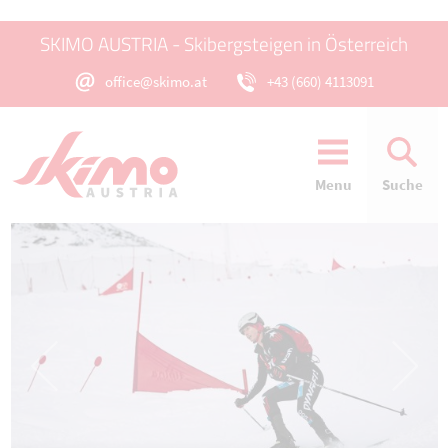
SKIMO AUSTRIA - Skibergsteigen in Österreich
office@skimo.at
+43 (660) 4113091
Menu
Suche