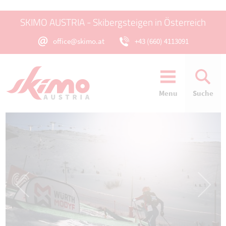
SKIMO AUSTRIA - Skibergsteigen in Österreich
office@skimo.at
+43 (660) 4113091
Menu
Suche