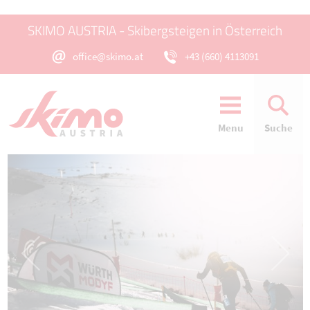
SKIMO AUSTRIA - Skibergsteigen in Österreich
office@skimo.at
+43 (660) 4113091
Menu
Suche