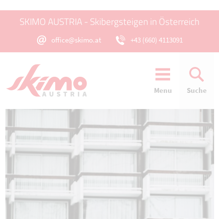
SKIMO AUSTRIA - Skibergsteigen in Österreich
office@skimo.at
+43 (660) 4113091
Menu
Suche