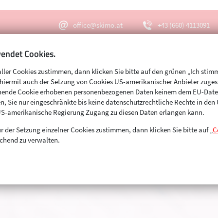
office@skimo.at
+43 (660) 4113091
endet Cookies.
aller Cookies zustimmen, dann klicken Sie bitte auf den grünen „Ich stim
Menu
Suche
s hiermit auch der Setzung von Cookies US-amerikanischer Anbieter zuge
echende Cookie erhobenen personenbezogenen Daten keinem dem EU-Dat
n, Sie nur eingeschränkte bis keine datenschutzrechtliche Rechte in de
US-amerikanische Regierung Zugang zu diesen Daten erlangen kann.
r der Setzung einzelner Cookies zustimmen, dann klicken Sie bitte auf „
C
chend zu verwalten.