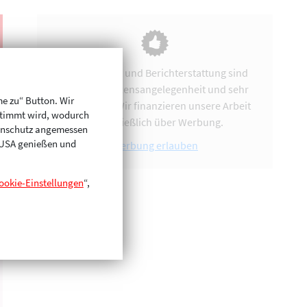
Vereinsarbeit und Berichterstattung sind
uns eine Herzensangelegenheit und sehr
me zu“ Button. Wir
zeitintensiv. Wir finanzieren unsere Arbeit
stimmt wird, wodurch
ausschließlich über Werbung.
enschutz angemessen
n USA genießen und
Werbung erlauben
ookie-Einstellungen
“,