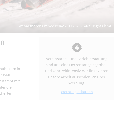
wc val thorens mixed relay 26112023 024 all rights ismf
en
Vereinsarbeit und Berichterstattung
sind uns eine Herzensangelegenheit
mpublikum in
und sehr zeitintensiv. Wir finanzieren
er ISMF-
unsere Arbeit ausschließlich über
n Kampf mit
Werbung.
ter die
Werbung erlauben
scherten