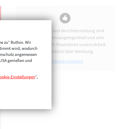
Vereinsarbeit und Berichterstattung sind
uns eine Herzensangelegenheit und sehr
me zu“ Button. Wir
zeitintensiv. Wir finanzieren unsere Arbeit
stimmt wird, wodurch
ausschließlich über Werbung.
enschutz angemessen
n USA genießen und
Werbung erlauben
ookie-Einstellungen
“,