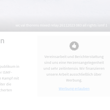
wc val thorens mixed relay 26112023 083 all rights ismf 1
en
Vereinsarbeit und Berichterstattung
sind uns eine Herzensangelegenheit
mpublikum in
und sehr zeitintensiv. Wir finanzieren
er ISMF-
unsere Arbeit ausschließlich über
n Kampf mit
Werbung.
ter die
Werbung erlauben
scherten