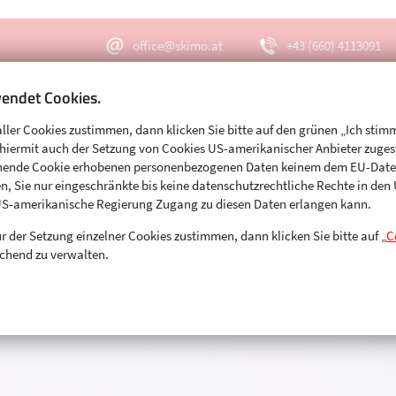
office@skimo.at
+43 (660) 4113091
endet Cookies.
aller Cookies zustimmen, dann klicken Sie bitte auf den grünen „Ich stim
Menu
Suche
s hiermit auch der Setzung von Cookies US-amerikanischer Anbieter zuge
echende Cookie erhobenen personenbezogenen Daten keinem dem EU-Dat
n, Sie nur eingeschränkte bis keine datenschutzrechtliche Rechte in de
US-amerikanische Regierung Zugang zu diesen Daten erlangen kann.
r der Setzung einzelner Cookies zustimmen, dann klicken Sie bitte auf „
C
chend zu verwalten.