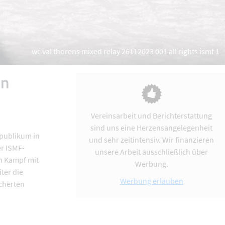
wc val thorens mixed relay 26112023 001 all rights ismf 1
en
Vereinsarbeit und Berichterstattung
sind uns eine Herzensangelegenheit
mpublikum in
und sehr zeitintensiv. Wir finanzieren
er ISMF-
unsere Arbeit ausschließlich über
n Kampf mit
Werbung.
ter die
Werbung erlauben
scherten