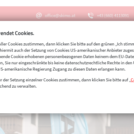
office@skimo.at
+43 (660) 4113091
endet Cookies.
aller Cookies zustimmen, dann klicken Sie bitte auf den grünen „Ich stim
Menu
Suche
s hiermit auch der Setzung von Cookies US-amerikanischer Anbieter zuge
echende Cookie erhobenen personenbezogenen Daten keinem dem EU-Dat
n, Sie nur eingeschränkte bis keine datenschutzrechtliche Rechte in de
US-amerikanische Regierung Zugang zu diesen Daten erlangen kann.
r der Setzung einzelner Cookies zustimmen, dann klicken Sie bitte auf „
C
chend zu verwalten.