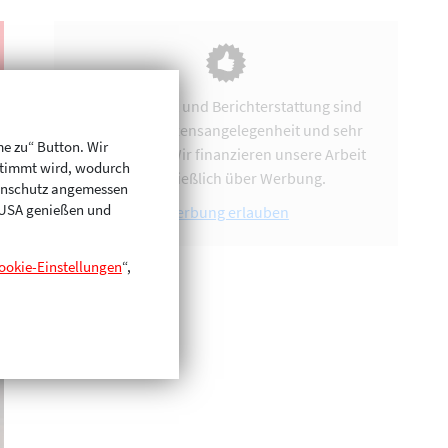
Vereinsarbeit und Berichterstattung sind
uns eine Herzensangelegenheit und sehr
me zu“ Button. Wir
zeitintensiv. Wir finanzieren unsere Arbeit
stimmt wird, wodurch
ausschließlich über Werbung.
enschutz angemessen
n USA genießen und
Werbung erlauben
ookie-Einstellungen
“,