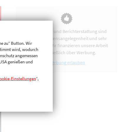
Vereinsarbeit und Berichterstattung sind
uns eine Herzensangelegenheit und sehr
me zu“ Button. Wir
zeitintensiv. Wir finanzieren unsere Arbeit
stimmt wird, wodurch
ausschließlich über Werbung.
enschutz angemessen
n USA genießen und
Werbung erlauben
ookie-Einstellungen
“,