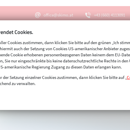
office@skimo.at
+43 (660) 4113091
endet Cookies.
aller Cookies zustimmen, dann klicken Sie bitte auf den grünen „Ich stim
Menu
Suche
s hiermit auch der Setzung von Cookies US-amerikanischer Anbieter zuge
echende Cookie erhobenen personenbezogenen Daten keinem dem EU-Dat
n, Sie nur eingeschränkte bis keine datenschutzrechtliche Rechte in de
US-amerikanische Regierung Zugang zu diesen Daten erlangen kann.
r der Setzung einzelner Cookies zustimmen, dann klicken Sie bitte auf „
C
chend zu verwalten.