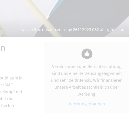
wc val thorens mixed relay 26112023 032 all rights ismf
en
Vereinsarbeit und Berichterstattung
sind uns eine Herzensangelegenheit
mpublikum in
und sehr zeitintensiv. Wir finanzieren
er ISMF-
unsere Arbeit ausschließlich über
n Kampf mit
Werbung.
ter die
Werbung erlauben
scherten