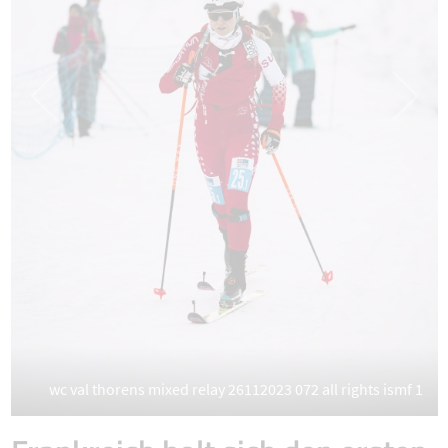
wc val thorens mixed relay 26112023 072 all rights ismf 1