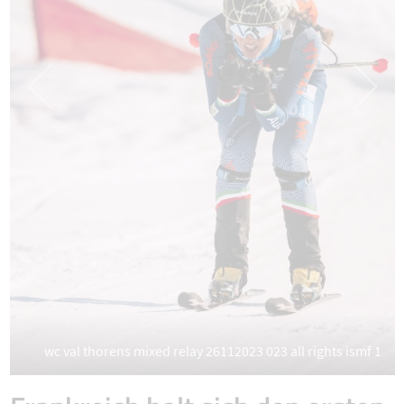
wc val thorens mixed relay 26112023 023 all rights ismf 1