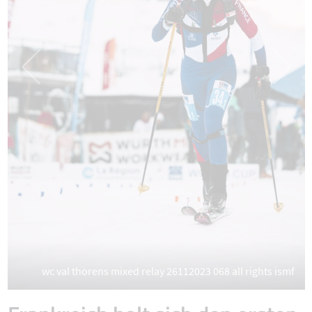
wc val thorens mixed relay 26112023 068 all rights ismf