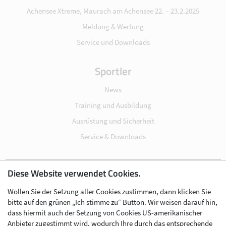
Achensee Xtreme, Maurach am Achensee 22. – 23.2.2025
Meldung & Wertung
Service und Downloads
Sportler
News
Training und Ausbildung
Ausrüstung und Sicherheit
Service & Downloads
Diese Website verwendet Cookies.
Impressum
Wollen Sie der Setzung aller Cookies zustimmen, dann klicken Sie
Datenschutz
bitte auf den grünen „Ich stimme zu“ Button. Wir weisen darauf hin,
Cookie-Einstellungen
dass hiermit auch der Setzung von Cookies US-amerikanischer
Anbieter zugestimmt wird, wodurch Ihre durch das entsprechende
AGB