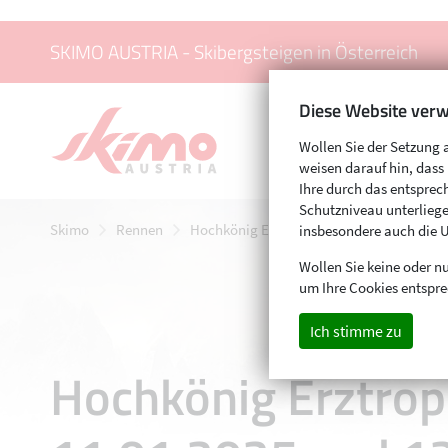
SKIMO AUSTRIA - Skibergsteigen in Österreich
Diese Website verw
Wollen Sie der Setzung 
weisen darauf hin, das
Ihre durch das entspr
Schutzniveau unterliege
Skimo
Rennen
Hochkönig Erztrophy, Werfenweng am 11.
insbesondere auch die 
Wollen Sie keine oder nu
um Ihre Cookies entspre
Ich stimme zu
Hochkönig Erztro