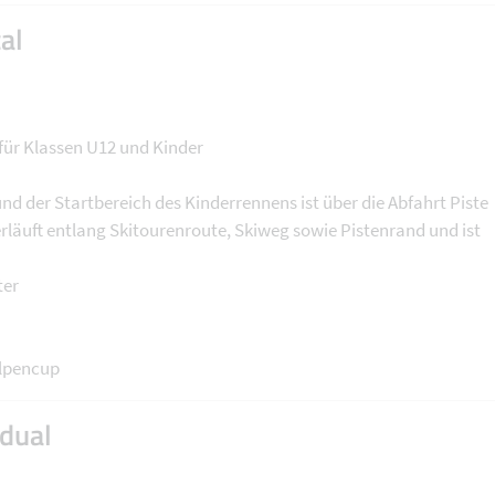
al
für Klassen U12 und Kinder
d der Startbereich des Kinderrennens ist über die Abfahrt Piste
erläuft entlang Skitourenroute, Skiweg sowie Pistenrand und ist
ter
lpencup
dual