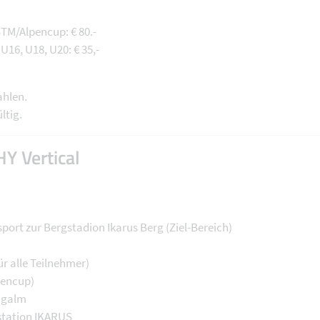
M/Alpencup: € 80.-
16, U18, U20: € 35,-
ahlen.
ltig.
 Vertical
port zur Bergstadion Ikarus Berg (Ziel-Bereich)
ür alle Teilnehmer)
pencup)
ingalm
gstation IKARUS