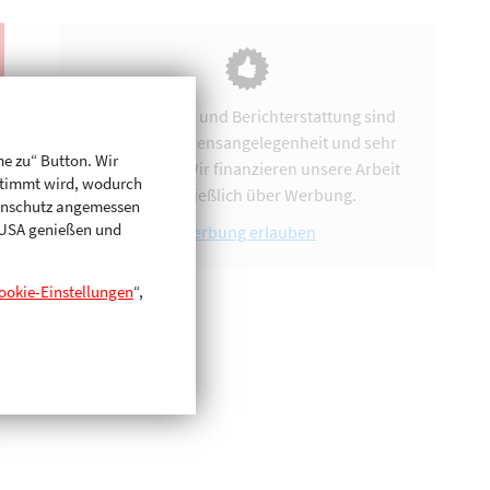
Vereinsarbeit und Berichterstattung sind
uns eine Herzensangelegenheit und sehr
me zu“ Button. Wir
zeitintensiv. Wir finanzieren unsere Arbeit
stimmt wird, wodurch
ausschließlich über Werbung.
enschutz angemessen
n USA genießen und
Werbung erlauben
ookie-Einstellungen
“,