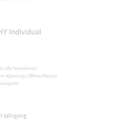
 Individual
ür alle Teilnehmer)
mo Alpencup, Offene Klasse)
ussingalm
h Jahrgang