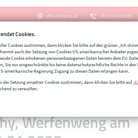
office@skimo.at
+43 (660) 4113091
endet Cookies.
aller Cookies zustimmen, dann klicken Sie bitte auf den grünen „Ich stim
Menu
Suche
s hiermit auch der Setzung von Cookies US-amerikanischer Anbieter zuge
echende Cookie erhobenen personenbezogenen Daten keinem dem EU-Dat
n, Sie nur eingeschränkte bis keine datenschutzrechtliche Rechte in de
01.2025 und 12.01.2025
US-amerikanische Regierung Zugang zu diesen Daten erlangen kann.
r der Setzung einzelner Cookies zustimmen, dann klicken Sie bitte auf „
C
chend zu verwalten.
phy, Werfenweng am