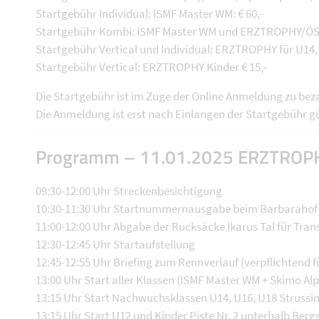
Startgebühr Individual: ISMF Master WM: € 60,-
Startgebühr Kombi: ISMF Master WM und ERZTROPHY/ÖST
Startgebühr Vertical und Individual: ERZTROPHY für U14, U
Startgebühr Vertical: ERZTROPHY Kinder € 15,-
Die Startgebühr ist im Zuge der Online Anmeldung zu bez
Die Anmeldung ist erst nach Einlangen der Startgebühr gü
Programm – 11.01.2025 ERZTROPHY
09:30-12:00 Uhr Streckenbesichtigung
10:30-11:30 Uhr Startnummernausgabe beim Barbarahof
11:00-12:00 Uhr Abgabe der Rucksäcke Ikarus Tal für Trans
12:30-12:45 Uhr Startaufstellung
12:45-12:55 Uhr Briefing zum Rennverlauf (verpflichtend f
13:00 Uhr Start aller Klassen (ISMF Master WM + Skimo Al
13:15 Uhr Start Nachwuchsklassen U14, U16, U18 Struss
13:15 Uhr Start U12 und Kinder Piste Nr. 2 unterhalb Ber