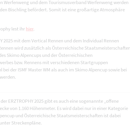
nen Werfenweng und dem Tourismusverband Werfenweng werden
en Bischling befördert. Somit ist eine großartige Atmosphäre
ophy lest ihr
hier
.
HY 2025 mit dem Vertical Rennen und dem Individual Rennen
Rennen wird zusätzlich als Österreichische Staatsmeisterschafte
des Skimo Alpencups und der Österreichischen
ewerbes bzw. Rennens mit verschiedenen Startgruppen
hl bei der ISMF Master WM als auch im Skimo Alpencup sowie bei
 werden.
 der ERZTROPHY 2025 gibt es auch eine sogenannte „offene
recke von 1.160 Höhenmeter. Es wird dabei nur in einer Kategorie
pencup und Österreichische Staatsmeisterschaften ist dabei
 unter Streckenpläne.