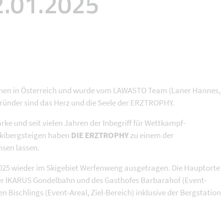
2.01.2025
ennen in Österreich und wurde vom LAWASTO Team (Laner Hannes,
Gründer sind das Herz und die Seele der ERZTROPHY.
arke und seit vielen Jahren der Inbegriff für Wettkampf-
 Skibergsteigen haben
DIE ERZTROPHY
zu einem der
hsen lassen.
025 wieder im Skigebiet Werfenweng ausgetragen. Die Hauptorte
der IKARUS Gondelbahn und des Gasthofes Barbarahof (Event-
en Bischlings (Event-Areal, Ziel-Bereich) inklusive der Bergstation