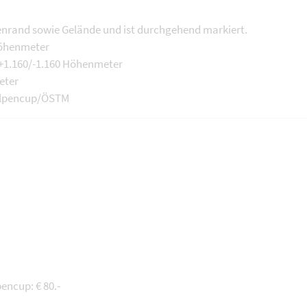
tenrand sowie Gelände und ist durchgehend markiert.
Höhenmeter
m +1.160/-1.160 Höhenmeter
eter
Alpencup/ÖSTM
ncup: € 80.-