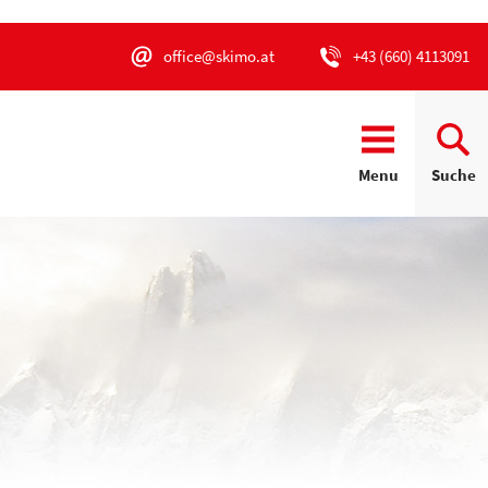
office@skimo.at
+43 (660) 4113091
Menu
Suche