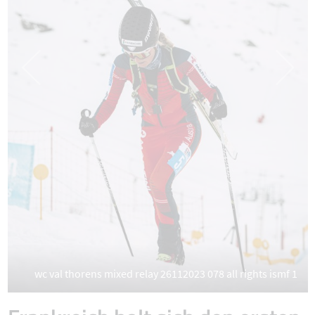
wc val thorens mixed relay 26112023 078 all rights ismf 1