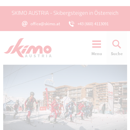
SKIMO AUSTRIA - Skibergsteigen in Österreich
office@skimo.at
+43 (660) 4113091
Menu
Suche