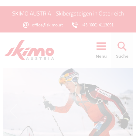
SKIMO AUSTRIA - Skibergsteigen in Österreich
office@skimo.at
+43 (660) 4113091
Menu
Suche