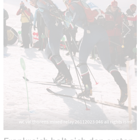
wc val thorens mixed relay 26112023 046 all rights ismf