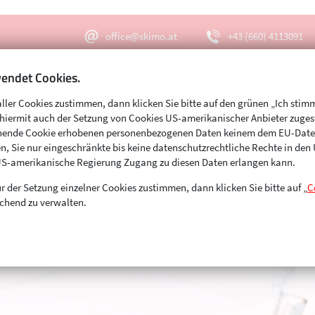
office@skimo.at
+43 (660) 4113091
endet Cookies.
aller Cookies zustimmen, dann klicken Sie bitte auf den grünen „Ich stim
Menu
Suche
s hiermit auch der Setzung von Cookies US-amerikanischer Anbieter zuge
echende Cookie erhobenen personenbezogenen Daten keinem dem EU-Dat
n, Sie nur eingeschränkte bis keine datenschutzrechtliche Rechte in de
US-amerikanische Regierung Zugang zu diesen Daten erlangen kann.
r der Setzung einzelner Cookies zustimmen, dann klicken Sie bitte auf „
C
chend zu verwalten.