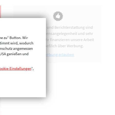
Vereinsarbeit und Berichterstattung sind
uns eine Herzensangelegenheit und sehr
me zu“ Button. Wir
zeitintensiv. Wir finanzieren unsere Arbeit
stimmt wird, wodurch
ausschließlich über Werbung.
enschutz angemessen
n USA genießen und
Werbung erlauben
ookie-Einstellungen
“,