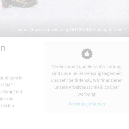
wc val thorens mixed relay 26112023 092 all rights ismf 1
en
Vereinsarbeit und Berichterstattung
sind uns eine Herzensangelegenheit
mpublikum in
und sehr zeitintensiv. Wir finanzieren
er ISMF-
unsere Arbeit ausschließlich über
n Kampf mit
Werbung.
ter die
Werbung erlauben
scherten