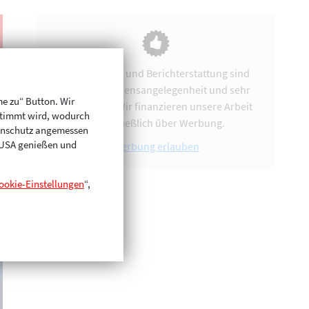
Vereinsarbeit und Berichterstattung sind
uns eine Herzensangelegenheit und sehr
me zu“ Button. Wir
zeitintensiv. Wir finanzieren unsere Arbeit
stimmt wird, wodurch
ausschließlich über Werbung.
enschutz angemessen
n USA genießen und
Werbung erlauben
ookie-Einstellungen
“,