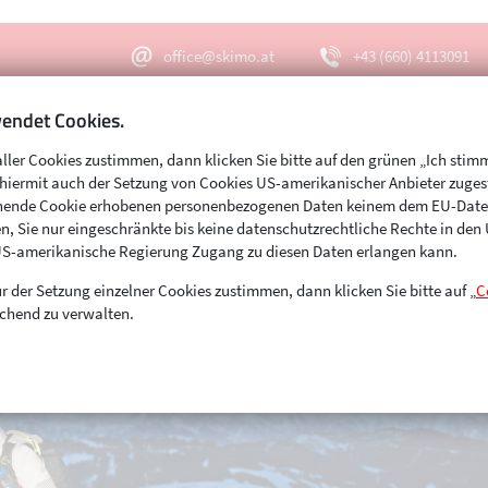
office@skimo.at
+43 (660) 4113091
endet Cookies.
aller Cookies zustimmen, dann klicken Sie bitte auf den grünen „Ich stim
Menu
Suche
s hiermit auch der Setzung von Cookies US-amerikanischer Anbieter zuge
echende Cookie erhobenen personenbezogenen Daten keinem dem EU-Dat
n, Sie nur eingeschränkte bis keine datenschutzrechtliche Rechte in de
US-amerikanische Regierung Zugang zu diesen Daten erlangen kann.
r der Setzung einzelner Cookies zustimmen, dann klicken Sie bitte auf „
C
chend zu verwalten.