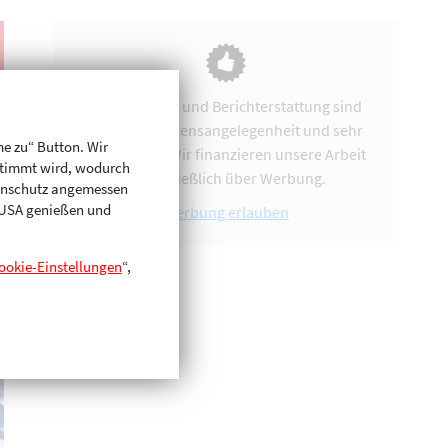
Vereinsarbeit und Berichterstattung sind
uns eine Herzensangelegenheit und sehr
me zu“ Button. Wir
zeitintensiv. Wir finanzieren unsere Arbeit
stimmt wird, wodurch
ausschließlich über Werbung.
enschutz angemessen
n USA genießen und
Werbung erlauben
ookie-Einstellungen
“,