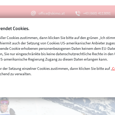
office@skimo.at
+43 (660) 4113091
endet Cookies.
aller Cookies zustimmen, dann klicken Sie bitte auf den grünen „Ich stim
Menu
Suche
s hiermit auch der Setzung von Cookies US-amerikanischer Anbieter zuge
echende Cookie erhobenen personenbezogenen Daten keinem dem EU-Dat
n, Sie nur eingeschränkte bis keine datenschutzrechtliche Rechte in de
US-amerikanische Regierung Zugang zu diesen Daten erlangen kann.
r der Setzung einzelner Cookies zustimmen, dann klicken Sie bitte auf „
C
chend zu verwalten.