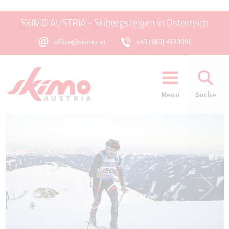
SKIMO AUSTRIA - Skibergsteigen in Österreich
office@skimo.at
+43 (660) 4113091
Menu
Suche