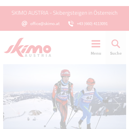
SKIMO AUSTRIA - Skibergsteigen in Österreich
office@skimo.at
+43 (660) 4113091
Menu
Suche