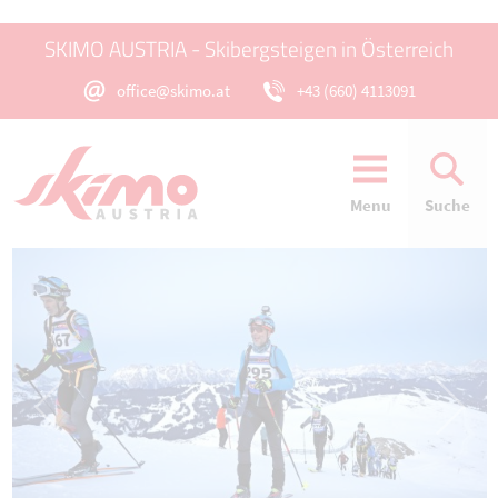
SKIMO AUSTRIA - Skibergsteigen in Österreich
office@skimo.at
+43 (660) 4113091
Menu
Suche