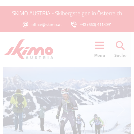
SKIMO AUSTRIA - Skibergsteigen in Österreich
office@skimo.at
+43 (660) 4113091
Menu
Suche