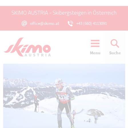
SKIMO AUSTRIA - Skibergsteigen in Österreich
office@skimo.at
+43 (660) 4113091
Menu
Suche