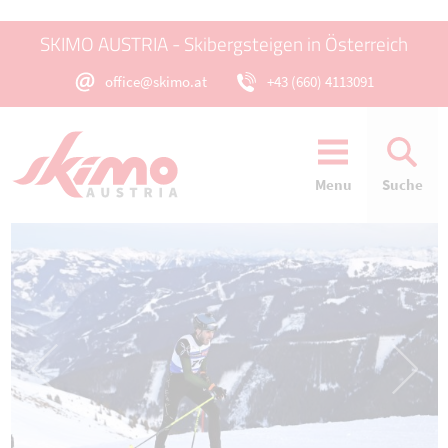
SKIMO AUSTRIA - Skibergsteigen in Österreich
office@skimo.at
+43 (660) 4113091
Menu
Suche