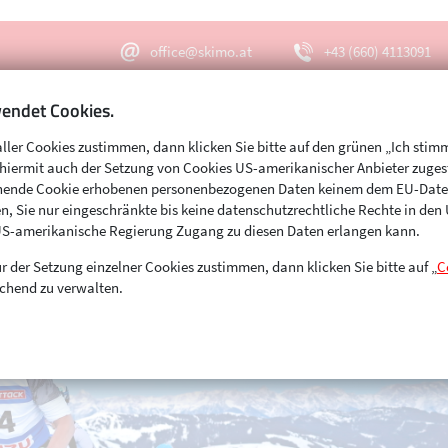
office@skimo.at
+43 (660) 4113091
endet Cookies.
aller Cookies zustimmen, dann klicken Sie bitte auf den grünen „Ich stim
Menu
Suche
s hiermit auch der Setzung von Cookies US-amerikanischer Anbieter zuge
echende Cookie erhobenen personenbezogenen Daten keinem dem EU-Dat
n, Sie nur eingeschränkte bis keine datenschutzrechtliche Rechte in de
US-amerikanische Regierung Zugang zu diesen Daten erlangen kann.
r der Setzung einzelner Cookies zustimmen, dann klicken Sie bitte auf „
C
chend zu verwalten.