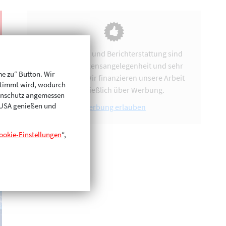
Vereinsarbeit und Berichterstattung sind
uns eine Herzensangelegenheit und sehr
me zu“ Button. Wir
zeitintensiv. Wir finanzieren unsere Arbeit
stimmt wird, wodurch
ausschließlich über Werbung.
enschutz angemessen
n USA genießen und
Werbung erlauben
ookie-Einstellungen
“,