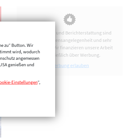
Vereinsarbeit und Berichterstattung sind
uns eine Herzensangelegenheit und sehr
me zu“ Button. Wir
zeitintensiv. Wir finanzieren unsere Arbeit
stimmt wird, wodurch
ausschließlich über Werbung.
enschutz angemessen
n USA genießen und
Werbung erlauben
ookie-Einstellungen
“,