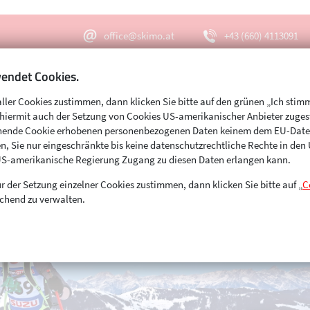
office@skimo.at
+43 (660) 4113091
endet Cookies.
aller Cookies zustimmen, dann klicken Sie bitte auf den grünen „Ich stim
Menu
Suche
s hiermit auch der Setzung von Cookies US-amerikanischer Anbieter zuge
echende Cookie erhobenen personenbezogenen Daten keinem dem EU-Dat
n, Sie nur eingeschränkte bis keine datenschutzrechtliche Rechte in de
US-amerikanische Regierung Zugang zu diesen Daten erlangen kann.
r der Setzung einzelner Cookies zustimmen, dann klicken Sie bitte auf „
C
chend zu verwalten.