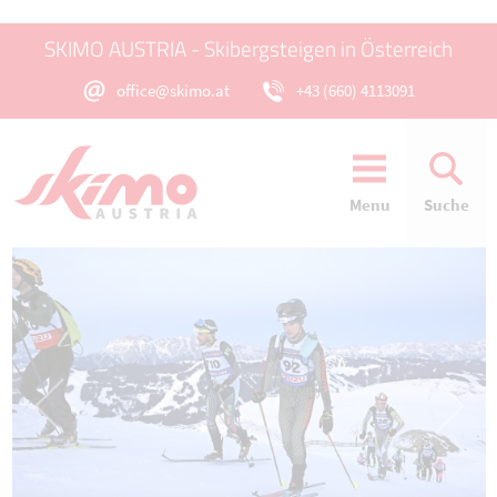
SKIMO AUSTRIA - Skibergsteigen in Österreich
office@skimo.at
+43 (660) 4113091
Menu
Suche