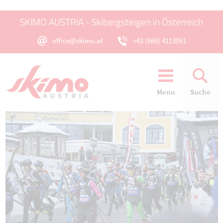
SKIMO AUSTRIA - Skibergsteigen in Österreich
office@skimo.at
+43 (660) 4113091
Menu
Suche