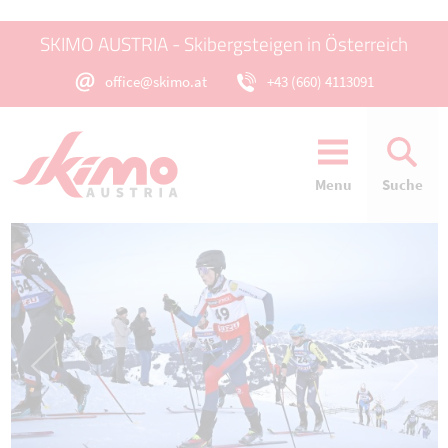
SKIMO AUSTRIA - Skibergsteigen in Österreich
office@skimo.at
+43 (660) 4113091
Menu
Suche