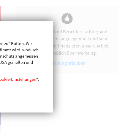
Vereinsarbeit und Berichterstattung sind
uns eine Herzensangelegenheit und sehr
me zu“ Button. Wir
zeitintensiv. Wir finanzieren unsere Arbeit
stimmt wird, wodurch
ausschließlich über Werbung.
enschutz angemessen
n USA genießen und
Werbung erlauben
ookie-Einstellungen
“,