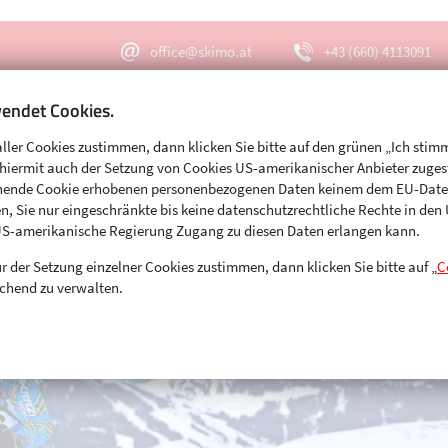
office@skimo.at
+43 (660) 4113091
endet Cookies.
aller Cookies zustimmen, dann klicken Sie bitte auf den grünen „Ich stim
Menu
Suche
s hiermit auch der Setzung von Cookies US-amerikanischer Anbieter zuge
echende Cookie erhobenen personenbezogenen Daten keinem dem EU-Dat
n, Sie nur eingeschränkte bis keine datenschutzrechtliche Rechte in de
US-amerikanische Regierung Zugang zu diesen Daten erlangen kann.
r der Setzung einzelner Cookies zustimmen, dann klicken Sie bitte auf „
C
chend zu verwalten.