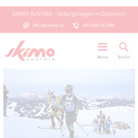
SKIMO AUSTRIA - Skibergsteigen in Österreich
office@skimo.at
+43 (660) 4113091
Menu
Suche