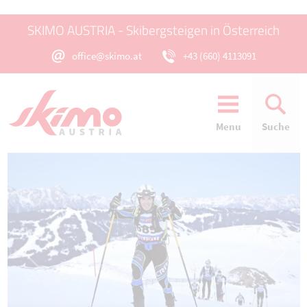
SKIMO AUSTRIA - Skibergsteigen in Österreich
office@skimo.at
+43 (660) 4113091
Menu
Suche