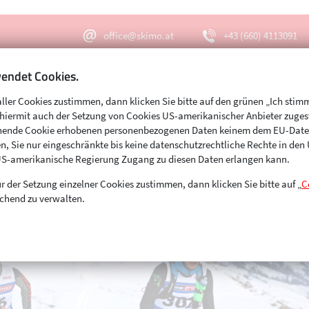
office@skimo.at
+43 (660) 4113091
endet Cookies.
aller Cookies zustimmen, dann klicken Sie bitte auf den grünen „Ich stim
Menu
Suche
s hiermit auch der Setzung von Cookies US-amerikanischer Anbieter zuge
echende Cookie erhobenen personenbezogenen Daten keinem dem EU-Dat
n, Sie nur eingeschränkte bis keine datenschutzrechtliche Rechte in de
US-amerikanische Regierung Zugang zu diesen Daten erlangen kann.
r der Setzung einzelner Cookies zustimmen, dann klicken Sie bitte auf „
C
chend zu verwalten.