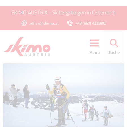
SKIMO AUSTRIA - Skibergsteigen in Österreich
office@skimo.at
+43 (660) 4113091
Menu
Suche