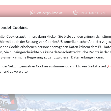
office@skimo.at
+43 (660) 4113091
endet Cookies.
aller Cookies zustimmen, dann klicken Sie bitte auf den grünen „Ich stim
Menu
Suche
s hiermit auch der Setzung von Cookies US-amerikanischer Anbieter zuge
echende Cookie erhobenen personenbezogenen Daten keinem dem EU-Dat
n, Sie nur eingeschränkte bis keine datenschutzrechtliche Rechte in de
US-amerikanische Regierung Zugang zu diesen Daten erlangen kann.
r der Setzung einzelner Cookies zustimmen, dann klicken Sie bitte auf „
C
chend zu verwalten.