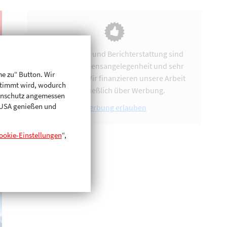
Vereinsarbeit und Berichterstattung sind
uns eine Herzensangelegenheit und sehr
me zu“ Button. Wir
zeitintensiv. Wir finanzieren unsere Arbeit
stimmt wird, wodurch
ausschließlich über Werbung.
enschutz angemessen
n USA genießen und
Werbung erlauben
ookie-Einstellungen
“,