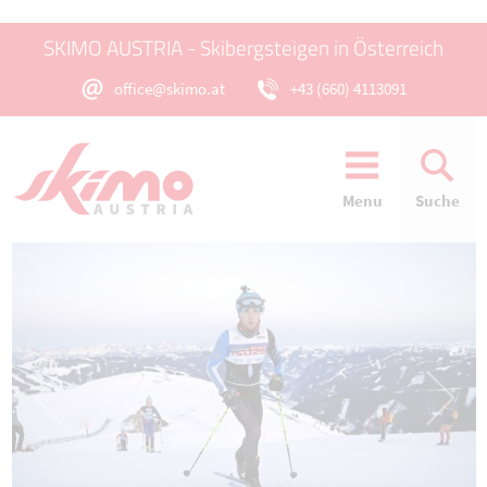
SKIMO AUSTRIA - Skibergsteigen in Österreich
office@skimo.at
+43 (660) 4113091
Menu
Suche