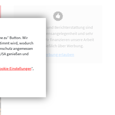
Vereinsarbeit und Berichterstattung sind
uns eine Herzensangelegenheit und sehr
me zu“ Button. Wir
zeitintensiv. Wir finanzieren unsere Arbeit
stimmt wird, wodurch
ausschließlich über Werbung.
enschutz angemessen
n USA genießen und
Werbung erlauben
ookie-Einstellungen
“,