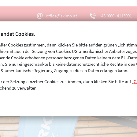
office@skimo.at
+43 (660) 4113091
endet Cookies.
aller Cookies zustimmen, dann klicken Sie bitte auf den grünen „Ich stim
Menu
Suche
s hiermit auch der Setzung von Cookies US-amerikanischer Anbieter zuge
echende Cookie erhobenen personenbezogenen Daten keinem dem EU-Dat
n, Sie nur eingeschränkte bis keine datenschutzrechtliche Rechte in de
US-amerikanische Regierung Zugang zu diesen Daten erlangen kann.
r der Setzung einzelner Cookies zustimmen, dann klicken Sie bitte auf „
C
chend zu verwalten.