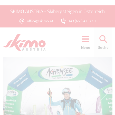
SKIMO AUSTRIA - Skibergsteigen in Österreich
office@skimo.at
+43 (660) 4113091
Menu
Suche