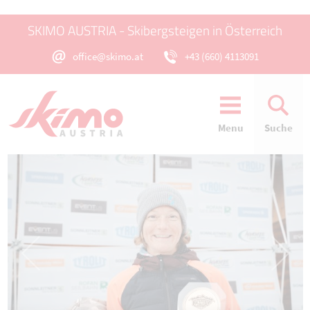
SKIMO AUSTRIA - Skibergsteigen in Österreich
office@skimo.at
+43 (660) 4113091
Menu
Suche