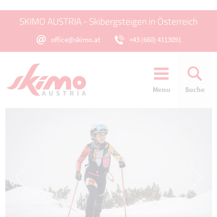
SKIMO AUSTRIA - Skibergsteigen in Österreich
office@skimo.at
+43 (660) 4113091
Menu
Suche